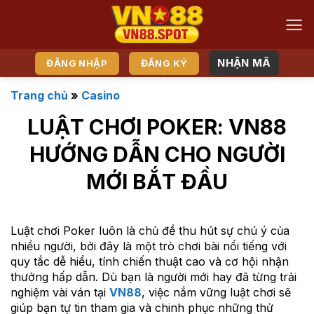
Bỏ
qua
nội
dung
NHẬN MÃ
ĐĂNG NHẬP
ĐĂNG KÝ
Trang chủ
»
Casino
LUẬT CHƠI POKER: VN88
HƯỚNG DẪN CHO NGƯỜI
MỚI BẮT ĐẦU
Luật chơi Poker luôn là chủ đề thu hút sự chú ý của
nhiều người, bởi đây là một trò chơi bài nổi tiếng với
quy tắc dễ hiểu, tính chiến thuật cao và cơ hội nhận
thưởng hấp dẫn. Dù bạn là người mới hay đã từng trải
nghiệm vài ván tại
VN88
, việc nắm vững luật chơi sẽ
giúp bạn tự tin tham gia và chinh phục những thử