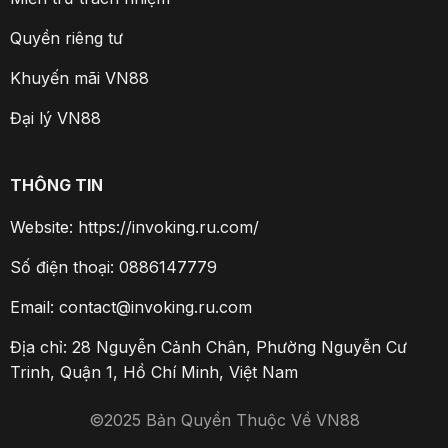
Quyền riêng tư
Khuyến mãi VN88
Đại lý VN88
THÔNG TIN
Website: https://invoking.ru.com/
Số điện thoại: 0886147779
Email:
contact@invoking.ru.com
Địa chỉ: 28 Nguyễn Cảnh Chân, Phường Nguyễn Cư
Trinh, Quận 1, Hồ Chí Minh, Việt Nam
©2025 Bản Quyền Thuộc Về VN88