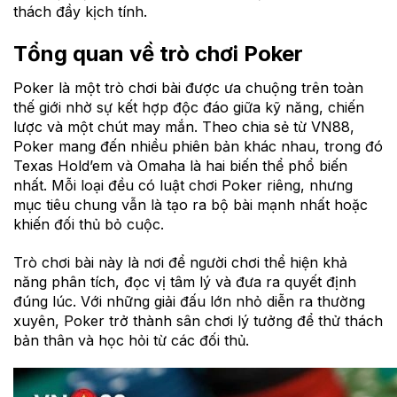
thách đầy kịch tính.
Tổng quan về trò chơi Poker
Poker là một trò chơi bài được ưa chuộng trên toàn
thế giới nhờ sự kết hợp độc đáo giữa kỹ năng, chiến
lược và một chút may mắn. Theo chia sẻ từ VN88,
Poker mang đến nhiều phiên bản khác nhau, trong đó
Texas Hold’em và Omaha là hai biến thể phổ biến
nhất. Mỗi loại đều có luật chơi Poker riêng, nhưng
mục tiêu chung vẫn là tạo ra bộ bài mạnh nhất hoặc
khiến đối thủ bỏ cuộc.
Trò chơi bài này là nơi để người chơi thể hiện khả
năng phân tích, đọc vị tâm lý và đưa ra quyết định
đúng lúc. Với những giải đấu lớn nhỏ diễn ra thường
xuyên, Poker trở thành sân chơi lý tưởng để thử thách
bản thân và học hỏi từ các đối thủ.