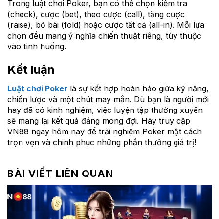
Trong luật chơi Poker, bạn có thể chọn kiểm tra
(check), cược (bet), theo cược (call), tăng cược
(raise), bỏ bài (fold) hoặc cược tất cả (all-in). Mỗi lựa
chọn đều mang ý nghĩa chiến thuật riêng, tùy thuộc
vào tình huống.
Kết luận
Luật chơi Poker
là sự kết hợp hoàn hảo giữa kỹ năng,
chiến lược và một chút may mắn. Dù bạn là người mới
hay đã có kinh nghiệm, việc luyện tập thường xuyên
sẽ mang lại kết quả đáng mong đợi. Hãy truy cập
VN88 ngay hôm nay để trải nghiệm Poker một cách
trọn vẹn và chinh phục những phần thưởng giá trị!
BÀI VIẾT LIÊN QUAN