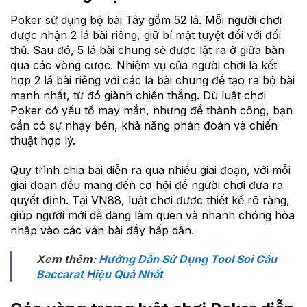
Poker sử dụng bộ bài Tây gồm 52 lá. Mỗi người chơi
được nhận 2 lá bài riêng, giữ bí mật tuyệt đối với đối
thủ. Sau đó, 5 lá bài chung sẽ được lật ra ở giữa bàn
qua các vòng cược. Nhiệm vụ của người chơi là kết
hợp 2 lá bài riêng với các lá bài chung để tạo ra bộ bài
mạnh nhất, từ đó giành chiến thắng. Dù luật chơi
Poker có yếu tố may mắn, nhưng để thành công, bạn
cần có sự nhạy bén, khả năng phán đoán và chiến
thuật hợp lý.
Quy trình chia bài diễn ra qua nhiều giai đoạn, với mỗi
giai đoạn đều mang đến cơ hội để người chơi đưa ra
quyết định. Tại VN88, luật chơi được thiết kế rõ ràng,
giúp người mới dễ dàng làm quen và nhanh chóng hòa
nhập vào các ván bài đầy hấp dẫn.
Xem thêm:
Hướng Dẫn Sử Dụng Tool Soi Cầu
Baccarat Hiệu Quả Nhất