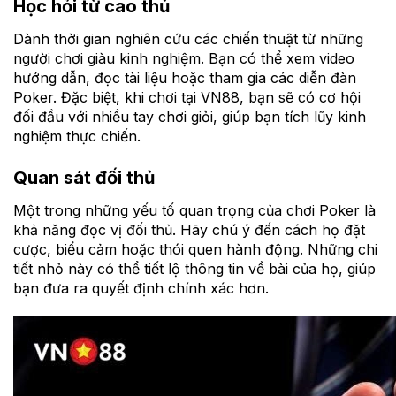
Học hỏi từ cao thủ
Dành thời gian nghiên cứu các chiến thuật từ những
người chơi giàu kinh nghiệm. Bạn có thể xem video
hướng dẫn, đọc tài liệu hoặc tham gia các diễn đàn
Poker. Đặc biệt, khi chơi tại VN88, bạn sẽ có cơ hội
đối đầu với nhiều tay chơi giỏi, giúp bạn tích lũy kinh
nghiệm thực chiến.
Quan sát đối thủ
Một trong những yếu tố quan trọng của chơi Poker là
khả năng đọc vị đối thủ. Hãy chú ý đến cách họ đặt
cược, biểu cảm hoặc thói quen hành động. Những chi
tiết nhỏ này có thể tiết lộ thông tin về bài của họ, giúp
bạn đưa ra quyết định chính xác hơn.